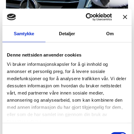
Samtykke
Detaljer
Om
Trygt frem med
Kragerø Taxi
Denne nettsiden anvender cookies
Vi bruker informasjonskapsler for å gi innhold og
annonser et personlig preg, for å levere sosiale
Alle våre drosjer er utstyrt med Frogne
mediefunksjoner og for å analysere trafikken vår. Vi deler
taxametersystem, et MID-godkjent system som
dessuten informasjon om hvordan du bruker nettstedet
sikrer en rettferdig og transparent prissetting.
vårt, med partnerne våre innen sosiale medier,
Våre biler gjennomgår periodisk kontroll hvert år
annonsering og analysearbeid, som kan kombinere den
for å sikre at de overholder alle lovmessige
med annen informasjon du har gjort tilgjengelig for dem,
standarder. Vi tar også din sikkerhet på alvor;
eller som de har samlet inn gjennom din bruk av
tjenestene deres.
alle våre biler har installerte alkolåser.
Samtykkevalg